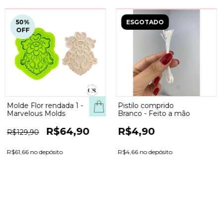
50
%
ESGOTADO
OFF
Molde Flor rendada 1 -
Pistilo comprido
PRAR
Marvelous Molds
Branco - Feito a mão
R$64,90
R$4,90
R$129,90
R$61,66 no depósito
R$4,66 no depósito