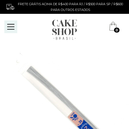
FRETE GRÁTIS ACIMA DE R$400 PARA RJ / R$500 PARA SP / R$600
PARA OUTROS ESTADOS
0