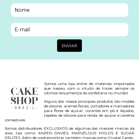
Somos uma loja online de materiais importados
que nasceu com o intuito de trazer sempre os
últimos lançamentos da confeitaria no mundo!
Alguns dos nossos principais produtos são moldes
de silicone, arames florais, cortadores e marcadores
para flores de açúcar, corantes em pó e líquidos,
tapetes de silicone para renda de açúcar e canetas
comestíveis.
Somos distribuidores EXCLUSIVOS de algumas das maiores marcas da
área, tais como: KAREN DAVIES, MARVELOUS MOLDS E SUGAR
DELITES. Além de você encontrar também marcas como Crystal Candy,