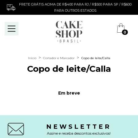
FRETE GRÁTIS ACIMA DE R$400 PARA RJ / R$500 PARA SP / R$600
PARA OUTROS ESTADOS
0
>
>
Início
Cortador e Marcador
Copo de leite/Calla
Copo de leite/Calla
Em breve
NEWSLETTER
Assine e receba descontos exclusivos!