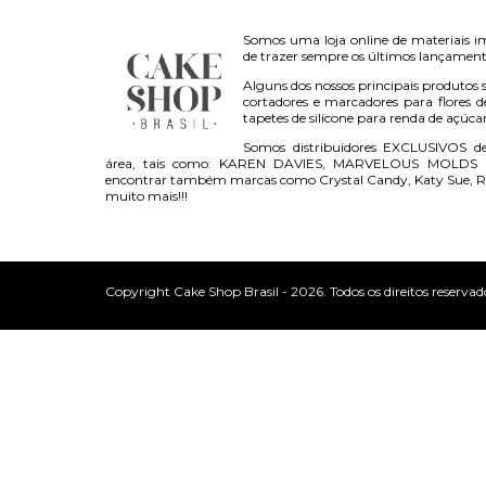
Somos uma loja online de materiais i
de trazer sempre os últimos lançament
Alguns dos nossos principais produtos s
cortadores e marcadores para flores d
tapetes de silicone para renda de açúca
Somos distribuidores EXCLUSIVOS d
área, tais como: KAREN DAVIES, MARVELOUS MOLDS 
encontrar também marcas como Crystal Candy, Katy Sue, R
muito mais!!!
Copyright Cake Shop Brasil - 2026. Todos os direitos reservad