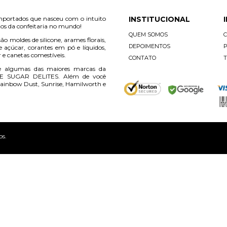
mportados que nasceu com o intuito
INSTITUCIONAL
os da confeitaria no mundo!
QUEM SOMOS
ão moldes de silicone, arames florais,
DEPOIMENTOS
P
e açúcar, corantes em pó e líquidos,
r e canetas comestíveis.
CONTATO
T
e algumas das maiores marcas da
E SUGAR DELITES. Além de você
ainbow Dust, Sunrise, Hamilworth e
os.