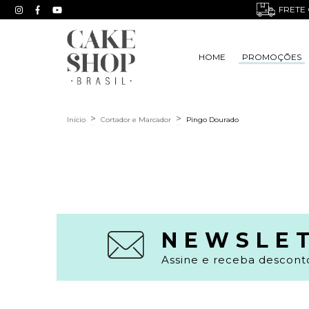
FRETE 
HOME
PROMOÇÕES
>
>
Início
Cortador e Marcador
Pingo Dourado
NEWSLE
Assine e receba desconto