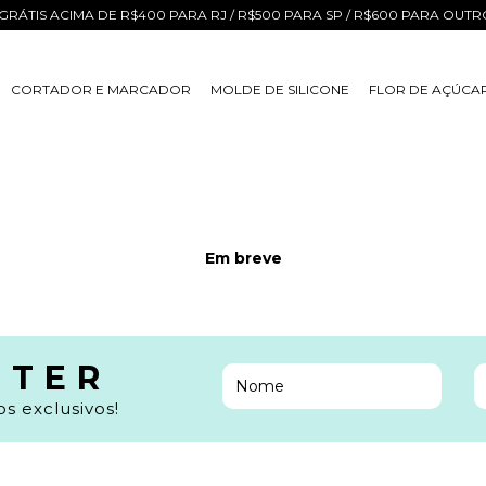
GRÁTIS ACIMA DE R$400 PARA RJ / R$500 PARA SP / R$600 PARA OUT
CORTADOR E MARCADOR
MOLDE DE SILICONE
FLOR DE AÇÚCA
Em breve
TTER
s exclusivos!