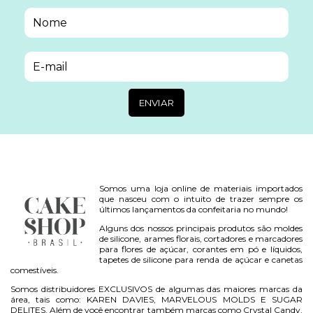
Somos uma loja online de materiais importados
que nasceu com o intuito de trazer sempre os
últimos lançamentos da confeitaria no mundo!
Alguns dos nossos principais produtos são moldes
de silicone, arames florais, cortadores e marcadores
para flores de açúcar, corantes em pó e líquidos,
tapetes de silicone para renda de açúcar e canetas
comestíveis.
Somos distribuidores EXCLUSIVOS de algumas das maiores marcas da
área, tais como: KAREN DAVIES, MARVELOUS MOLDS E SUGAR
DELITES. Além de você encontrar também marcas como Crystal Candy,