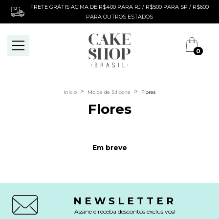
FRETE GRÁTIS ACIMA DE R$400 PARA RJ / R$500 PARA SP / R$600
PARA OUTROS ESTADOS
0
>
>
Início
Molde de Silicone
Flores
Flores
Em breve
NEWSLETTER
Assine e receba descontos exclusivos!