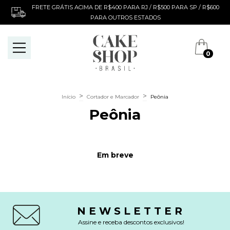
FRETE GRÁTIS ACIMA DE R$400 PARA RJ / R$500 PARA SP / R$600
PARA OUTROS ESTADOS
0
>
>
Início
Cortador e Marcador
Peônia
Peônia
Em breve
NEWSLETTER
Assine e receba descontos exclusivos!