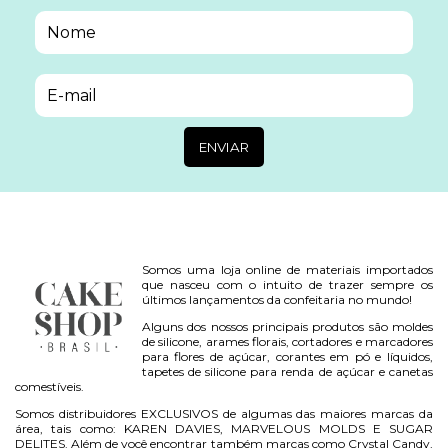
Somos uma loja online de materiais importados
que nasceu com o intuito de trazer sempre os
últimos lançamentos da confeitaria no mundo!
Alguns dos nossos principais produtos são moldes
de silicone, arames florais, cortadores e marcadores
para flores de açúcar, corantes em pó e líquidos,
tapetes de silicone para renda de açúcar e canetas
comestíveis.
Somos distribuidores EXCLUSIVOS de algumas das maiores marcas da
área, tais como: KAREN DAVIES, MARVELOUS MOLDS E SUGAR
DELITES. Além de você encontrar também marcas como Crystal Candy,