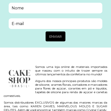
Somos uma loja online de materiais importados
que nasceu com o intuito de trazer sempre os
últimos lançamentos da confeitaria no mundo!
Alguns dos nossos principais produtos são moldes
de silicone, arames florais, cortadores e marcadores
para flores de açúcar, corantes em pó e líquidos,
tapetes de silicone para renda de açúcar e canetas
comestíveis.
Somos distribuidores EXCLUSIVOS de algumas das maiores marcas da
área, tais como: KAREN DAVIES, MARVELOUS MOLDS E SUGAR
DELITES. Além de você encontrar também marcas como Crystal Candy,