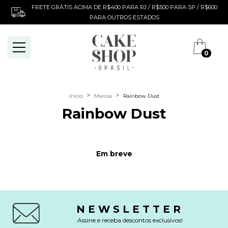
FRETE GRÁTIS ACIMA DE R$400 PARA RJ / R$500 PARA SP / R$600
PARA OUTROS ESTADOS
0
>
>
Início
Marcas
Rainbow Dust
Rainbow Dust
Em breve
NEWSLETTER
Assine e receba descontos exclusivos!