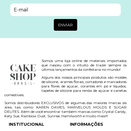
Somos uma loja online de materiais importados
que nasceu com o intuito de trazer sempre os
últimos lançamentos da confeitaria no mundo!
Alguns dos nossos principais produtos são moldes
de silicone, arames florais, cortadores e marcadores
para flores de açúcar, corantes em pó e líquidos,
tapetes de silicone para renda de açúcar e canetas
comestíveis.
Somos distribuidores EXCLUSIVOS de algumas das maiores marcas da
área, tais como: KAREN DAVIES, MARVELOUS MOLDS E SUGAR
DELITES. Além de você encontrar também marcas como Crystal Candy,
Katy Sue, Rainbow Dust, Sunrise, Hamilworth e muito mais!!!
INSTITUCIONAL
INFORMAÇÕES