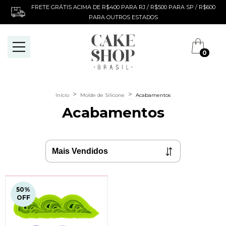
FRETE GRÁTIS ACIMA DE R$400 PARA RJ / R$500 PARA SP / R$600
PARA OUTROS ESTADOS
0
>
>
Início
Molde de Silicone
Acabamentos
Acabamentos
50
%
OFF