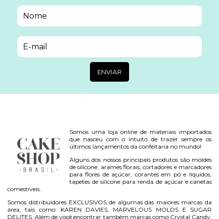
Somos uma loja online de materiais importados
que nasceu com o intuito de trazer sempre os
últimos lançamentos da confeitaria no mundo!
Alguns dos nossos principais produtos são moldes
de silicone, arames florais, cortadores e marcadores
para flores de açúcar, corantes em pó e líquidos,
tapetes de silicone para renda de açúcar e canetas
comestíveis.
Somos distribuidores EXCLUSIVOS de algumas das maiores marcas da
área, tais como: KAREN DAVIES, MARVELOUS MOLDS E SUGAR
DELITES. Além de você encontrar também marcas como Crystal Candy,