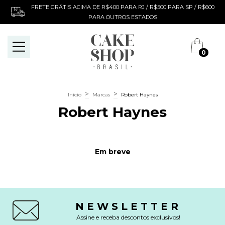
FRETE GRÁTIS ACIMA DE R$400 PARA RJ / R$500 PARA SP / R$600
PARA OUTROS ESTADOS
0
>
>
Início
Marcas
Robert Haynes
Robert Haynes
Em breve
NEWSLETTER
Assine e receba descontos exclusivos!