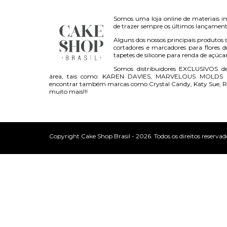
Somos uma loja online de materiais i
de trazer sempre os últimos lançament
Alguns dos nossos principais produtos s
cortadores e marcadores para flores d
tapetes de silicone para renda de açúca
Somos distribuidores EXCLUSIVOS d
área, tais como: KAREN DAVIES, MARVELOUS MOLDS 
encontrar também marcas como Crystal Candy, Katy Sue, R
muito mais!!!
Copyright Cake Shop Brasil - 2026. Todos os direitos reservad