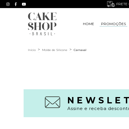
FRETE 
HOME
PROMOÇÕES
>
>
Início
Molde de Silicone
Carnaval
NEWSLE
Assine e receba desconto