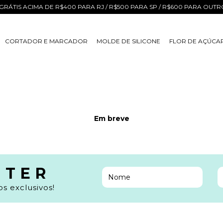
GRÁTIS ACIMA DE R$400 PARA RJ / R$500 PARA SP / R$600 PARA OUT
CORTADOR E MARCADOR
MOLDE DE SILICONE
FLOR DE AÇÚCA
Em breve
TTER
s exclusivos!