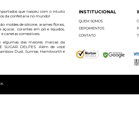
mportados que nasceu com o intuito
INSTITUCIONAL
os da confeitaria no mundo!
QUEM SOMOS
ão moldes de silicone, arames florais,
DEPOIMENTOS
P
e açúcar, corantes em pó e líquidos,
r e canetas comestíveis.
CONTATO
T
e algumas das maiores marcas da
E SUGAR DELITES. Além de você
ainbow Dust, Sunrise, Hamilworth e
os.