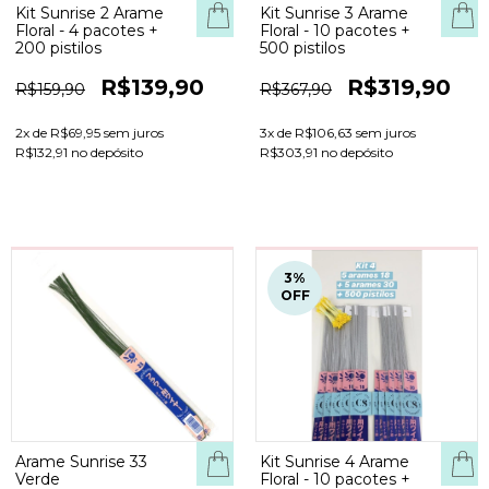
Kit Sunrise 2 Arame
Kit Sunrise 3 Arame
Floral - 4 pacotes +
Floral - 10 pacotes +
200 pistilos
500 pistilos
R$139,90
R$319,90
R$159,90
R$367,90
2
x de
R$69,95
sem juros
3
x de
R$106,63
sem juros
R$132,91 no depósito
R$303,91 no depósito
3
%
OFF
Arame Sunrise 33
Kit Sunrise 4 Arame
Verde
Floral - 10 pacotes +