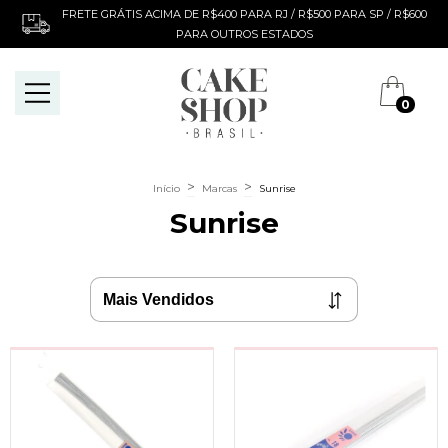
FRETE GRÁTIS ACIMA DE R$400 PARA RJ / R$500 PARA SP / R$600
PARA OUTROS ESTADOS
0
>
>
Início
Marcas
Sunrise
Sunrise