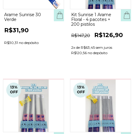
Arame Sunrise 30
Kit Sunrise 1 Arame
Verde
Floral - 4 pacotes +
200 pistilos
R$31,90
R$126,90
R$147,20
R$30,31 no depósito
2
x de
R$63,45
sem juros
R$120,56 no depósito
13
%
13
%
OFF
OFF