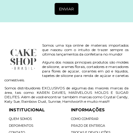
Somos uma loja online de materiais importados
que nasceu com o intuito de trazer sempre os
últimos lançamentos da confeitaria no mundo!
Alguns dos nossos principais produtos são moldes
de silicone, arames florais, cortadores e marcadores
para flores de açúcar, corantes em pó e líquidos,
tapetes de silicone para renda de açúcar e canetas
comestíveis.
Somos distribuidores EXCLUSIVOS de algumas das maiores marcas da
área, tais como: KAREN DAVIES, MARVELOUS MOLDS E SUGAR
DELITES. Além de você encontrar também marcas como Crystal Candy,
Katy Sue, Rainbow Dust, Sunrise, Hamilworth e muito mais!!!
INSTITUCIONAL
INFORMAÇÕES
QUEM SOMOS
COMO COMPRAR
DEPOIMENTOS
PRAZO DE ENTREGA
CONTATO
TROCAS E DEVOLUÇÕES