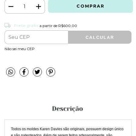
Frete grátis
R$600,00
Frete grátis
a partir de
R$600,00
CALCULAR
ALTERAR CEP
Entregas para o CEP:
Não sei meu CEP
Todos os moldes Karen Davies são originais, possuem design único
e são patenteados. Além de serem feitos artesanalmente, são