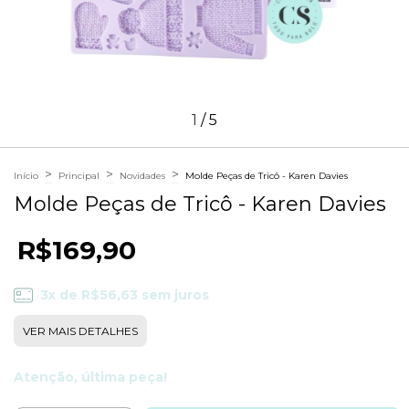
1
/
5
>
>
>
Início
Principal
Novidades
Molde Peças de Tricô - Karen Davies
Molde Peças de Tricô - Karen Davies
R$169,90
3
x de
R$56,63
sem juros
VER MAIS DETALHES
Atenção, última peça!