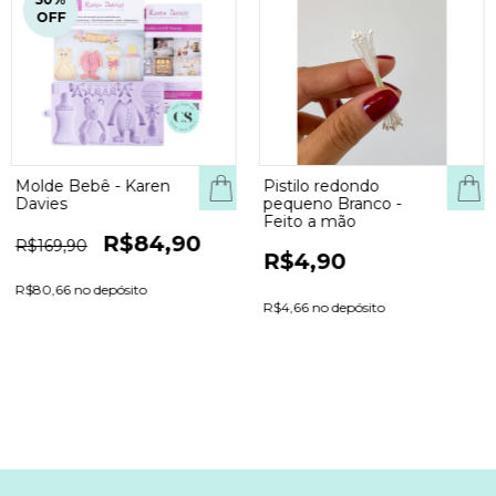
OFF
Molde Bebê - Karen
Pistilo redondo
COM
Davies
pequeno Branco -
Feito a mão
R$84,90
R$169,90
R$4,90
R$80,66 no depósito
R$4,66 no depósito