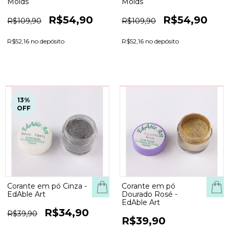
Molds
Molds
R$54,90
R$54,90
R$109,90
R$109,90
R$52,16 no depósito
R$52,16 no depósito
13
%
OFF
Corante em pó Cinza -
Corante em pó
EdAble Art
Dourado Rosé -
EdAble Art
R$34,90
R$39,90
R$39,90