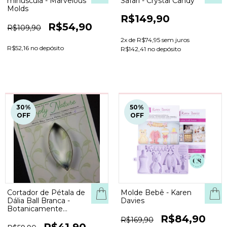
minúscula - Marvelous
Safari - Crystal Candy
Molds
R$149,90
R$54,90
R$109,90
2
x de
R$74,95
sem juros
R$52,16 no depósito
R$142,41 no depósito
30
%
50
%
OFF
OFF
Cortador de Pétala de
Molde Bebê - Karen
Dália Ball Branca -
Davies
Botanicamente
correto
R$84,90
R$169,90
R$41,90