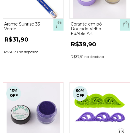
Arame Sunrise 33
Corante em pó
Verde
Dourado Velho -
EdAble Art
R$31,90
R$39,90
R$30,31 no depósito
R$37,91 no depósito
13
%
50
%
OFF
OFF