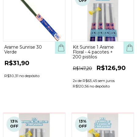
OFF
Arame Sunrise 30
Kit Sunrise 1 Arame
Verde
Floral - 4 pacotes +
200 pistilos
R$31,90
R$126,90
R$147,20
R$30,31 no depósito
2
x de
R$63,45
sem juros
R$120,56 no depósito
13
%
13
%
OFF
OFF