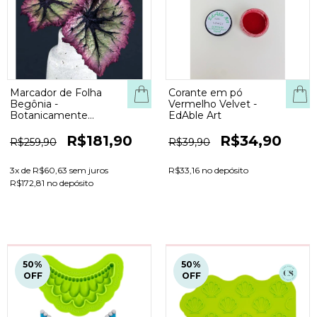
Marcador de Folha
Corante em pó
Begônia -
Vermelho Velvet -
Botanicamente
EdAble Art
correto - Robert
Haynes
R$181,90
R$34,90
R$259,90
R$39,90
3
x de
R$60,63
sem juros
R$33,16 no depósito
R$172,81 no depósito
50
%
50
%
OFF
OFF