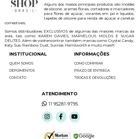
Alguns dos nossos principais produtos são moldes
de silicone, arames florais, cortadores e marcadores
para flores de açúcar, corantes em pó e líquidos,
tapetes de silicone para renda de açúcar e canetas
comestíveis.
Somos distribuidores EXCLUSIVOS de algumas das maiores marcas da
área, tais como: KAREN DAVIES, MARVELOUS MOLDS E SUGAR
DELITES. Além de você encontrar também marcas como Crystal Candy,
Katy Sue, Rainbow Dust, Sunrise, Hamilworth e muito mais!!!
INSTITUCIONAL
INFORMAÇÕES
QUEM SOMOS
COMO COMPRAR
DEPOIMENTOS
PRAZO DE ENTREGA
CONTATO
TROCAS E DEVOLUÇÕES
ATENDIMENTO
11 95281-9795