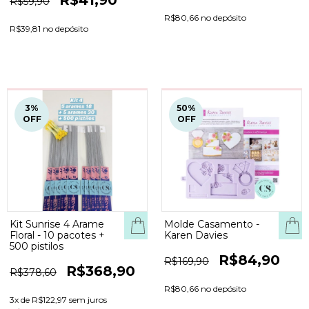
R$59,90
R$80,66 no depósito
R$39,81 no depósito
3
%
50
%
OFF
OFF
Kit Sunrise 4 Arame
Molde Casamento -
Floral - 10 pacotes +
Karen Davies
500 pistilos
R$84,90
R$169,90
R$368,90
R$378,60
R$80,66 no depósito
3
x de
R$122,97
sem juros