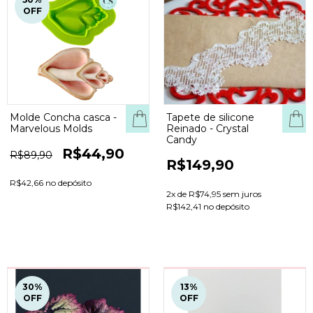
OFF
Molde Concha casca -
Tapete de silicone
Marvelous Molds
Reinado - Crystal
Candy
R$44,90
R$89,90
R$149,90
R$42,66 no depósito
2
x de
R$74,95
sem juros
R$142,41 no depósito
30
%
13
%
OFF
OFF