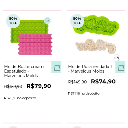
50
%
50
%
OFF
OFF
Molde Buttercream
Molde Rosa rendada 1
Espatulado -
- Marvelous Molds
Marvelous Molds
R$74,90
R$149,90
R$79,90
R$159,90
R$71,16 no depósito
R$75,91 no depósito