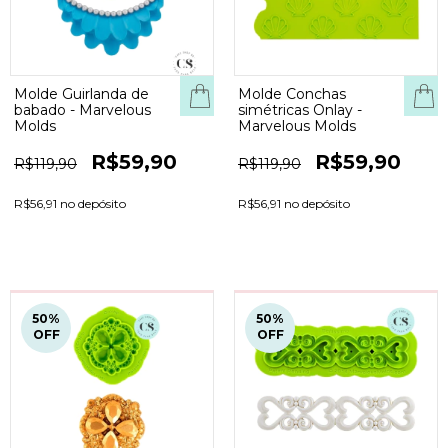
Molde Guirlanda de
Molde Conchas
babado - Marvelous
simétricas Onlay -
Molds
Marvelous Molds
R$59,90
R$59,90
R$119,90
R$119,90
R$56,91 no depósito
R$56,91 no depósito
50
%
50
%
OFF
OFF