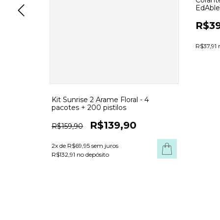
Corant
EdAble
R$39
elvet -
R$37,91 
Kit Sunrise 2 Arame Floral - 4
pacotes + 200 pistilos
R$139,90
R$159,90
2
x de
R$69,95
sem juros
R$132,91 no depósito