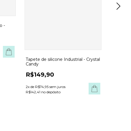
o -
COMPRAR
Tapete de silicone Industrial - Crystal
Kit Sunris
Candy
pacotes +
R$149,90
R$367,90
2
x de
R$74,95
sem juros
3
x de
R$106
R$142,41 no depósito
R$303,91 n