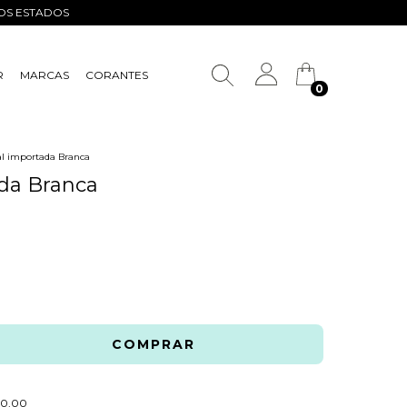
ROS ESTADOS
R
MARCAS
CORANTES
0
ral importada Branca
ada Branca
R$600,00
0,00