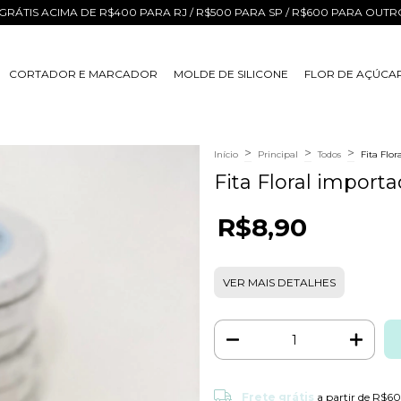
GRÁTIS ACIMA DE R$400 PARA RJ / R$500 PARA SP / R$600 PARA OUT
CORTADOR E MARCADOR
MOLDE DE SILICONE
FLOR DE AÇÚCA
>
>
>
Início
Principal
Todos
Fita Flo
Fita Floral import
R$8,90
VER MAIS DETALHES
Frete grátis
Frete grátis
a partir de
R$60