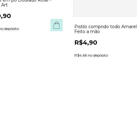
e em pó Dourado Rosé -
 Art
,90
Pistilo comprido todo Amarel
no depósito
Feito a mão
R$4,90
R$4,66 no depósito