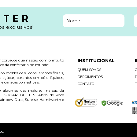
TTER
s exclusivos!
mportados que nasceu com o intuito
INSTITUCIONAL
os da confeitaria no mundo!
QUEM SOMOS
ão moldes de silicone, arames florais,
DEPOIMENTOS
P
e açúcar, corantes em pó e líquidos,
r e canetas comestíveis.
CONTATO
T
e algumas das maiores marcas da
E SUGAR DELITES. Além de você
ainbow Dust, Sunrise, Hamilworth e
os.