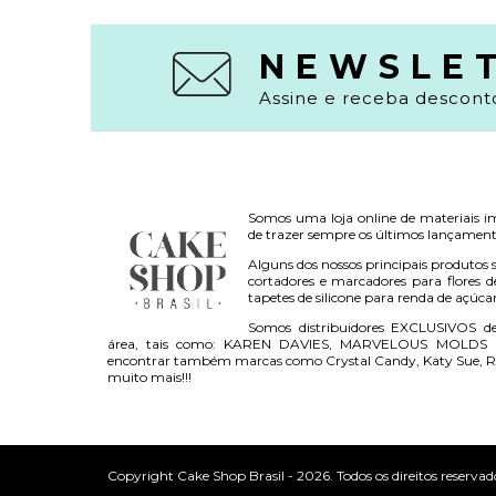
NEWSLE
Assine e receba desconto
Somos uma loja online de materiais i
de trazer sempre os últimos lançament
Alguns dos nossos principais produtos s
cortadores e marcadores para flores d
tapetes de silicone para renda de açúca
Somos distribuidores EXCLUSIVOS d
área, tais como: KAREN DAVIES, MARVELOUS MOLDS 
encontrar também marcas como Crystal Candy, Katy Sue, R
muito mais!!!
Copyright Cake Shop Brasil - 2026. Todos os direitos reservad