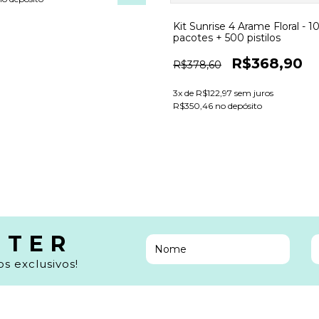
Kit Sunrise 4 Arame Floral - 1
pacotes + 500 pistilos
R$368,90
R$378,60
3
x de
R$122,97
sem juros
R$350,46 no depósito
TTER
s exclusivos!