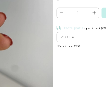
Frete grátis
Frete grátis
a partir de
R$60
Entregas para o CEP:
Não sei meu CEP