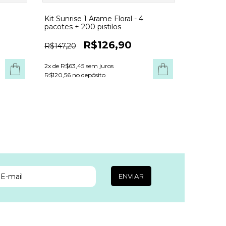
0
Kit Sunrise 1 Arame Floral - 4
pacotes + 200 pistilos
R$126,90
R$147,20
2
x de
R$63,45
sem juros
R$120,56 no depósito