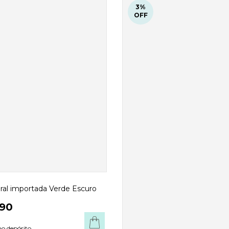
3
%
OFF
oral importada Verde Escuro
90
o depósito