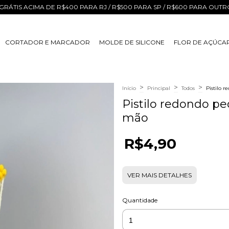
GRÁTIS ACIMA DE R$400 PARA RJ / R$500 PARA SP / R$600 PARA OUT
CORTADOR E MARCADOR
MOLDE DE SILICONE
FLOR DE AÇÚCA
>
>
>
Início
Principal
Todos
Pistilo 
Pistilo redondo pe
mão
R$4,90
VER MAIS DETALHES
Quantidade