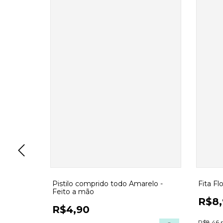
elvet -
Pistilo comprido todo Amarelo -
Fita Fl
Feito a mão
R$8,
R$4,90
R$8,46 n