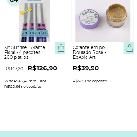
OFF
Kit Sunrise 1 Arame
Corante em pó
Floral - 4 pacotes +
Dourado Rosé -
200 pistilos
EdAble Art
R$126,90
R$39,90
R$147,20
2
x de
R$63,45
sem juros
R$37,91 no depósito
R$120,56 no depósito