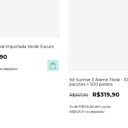
oral importada Verde Escuro
90
o depósito
Kit Sunrise 3 Arame Floral - 10
pacotes + 500 pistilos
R$319,90
R$367,90
3
x de
R$106,63
sem juros
R$303,91 no depósito