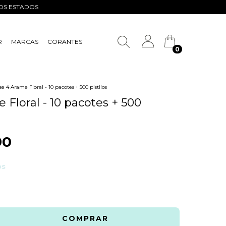
ROS ESTADOS
R
MARCAS
CORANTES
0
se 4 Arame Floral - 10 pacotes + 500 pistilos
 Floral - 10 pacotes + 500
90
os