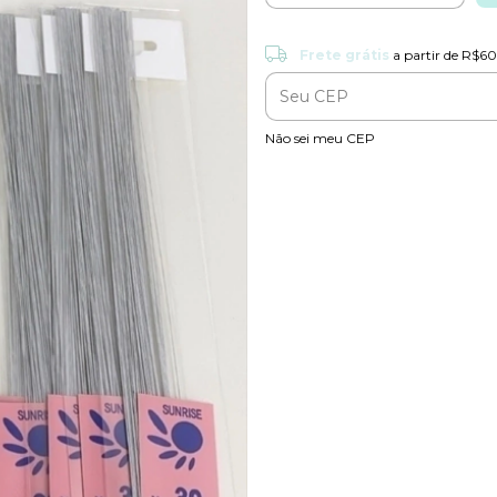
Frete grátis
Frete grátis
a partir de
R$60
Entregas para o CEP:
Não sei meu CEP