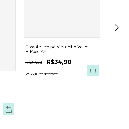
Corante em pó Vermelho Velvet -
EdAble Art
R$34,90
R$39,90
R$33,16 no depósito
Tapete de 
Candy
R$149
2
x de
R$74,
R$142,41 no