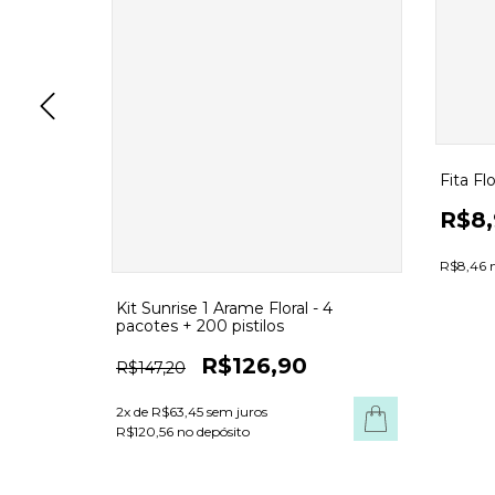
sé -
Fita Fl
R$8,
R$8,46 n
Kit Sunrise 1 Arame Floral - 4
pacotes + 200 pistilos
R$126,90
R$147,20
2
x de
R$63,45
sem juros
R$120,56 no depósito