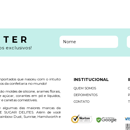
TTER
s exclusivos!
mportados que nasceu com o intuito
INSTITUCIONAL
os da confeitaria no mundo!
QUEM SOMOS
ão moldes de silicone, arames florais,
DEPOIMENTOS
P
e açúcar, corantes em pó e líquidos,
r e canetas comestíveis.
CONTATO
T
e algumas das maiores marcas da
E SUGAR DELITES. Além de você
ainbow Dust, Sunrise, Hamilworth e