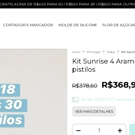
GRÁTIS ACIMA DE R$400 PARA RJ / R$500 PARA SP / R$600 PARA OUT
CORTADOR E MARCADOR
MOLDE DE SILICONE
FLOR DE AÇÚCA
>
>
>
Início
Principal
Todos
Kit Sunri
Kit Sunrise 4 Arame
pistilos
R$368,
R$378,60
3
x de
R$122,97
sem jur
VER MAIS DETALHES