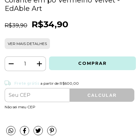
Corante em pó Vermelho Velvet -
EdAble Art
R$34,90
R$39,90
VER MAIS DETALHES
Frete grátis
R$600,00
Frete grátis
a partir de
R$600,00
CALCULAR
ALTERAR CEP
Entregas para o CEP:
Não sei meu CEP