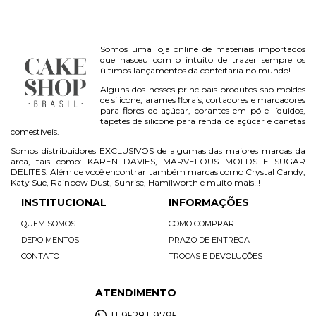
Somos uma loja online de materiais importados
que nasceu com o intuito de trazer sempre os
últimos lançamentos da confeitaria no mundo!
Alguns dos nossos principais produtos são moldes
de silicone, arames florais, cortadores e marcadores
para flores de açúcar, corantes em pó e líquidos,
tapetes de silicone para renda de açúcar e canetas
comestíveis.
Somos distribuidores EXCLUSIVOS de algumas das maiores marcas da
área, tais como: KAREN DAVIES, MARVELOUS MOLDS E SUGAR
DELITES. Além de você encontrar também marcas como Crystal Candy,
Katy Sue, Rainbow Dust, Sunrise, Hamilworth e muito mais!!!
INSTITUCIONAL
INFORMAÇÕES
QUEM SOMOS
COMO COMPRAR
DEPOIMENTOS
PRAZO DE ENTREGA
CONTATO
TROCAS E DEVOLUÇÕES
ATENDIMENTO