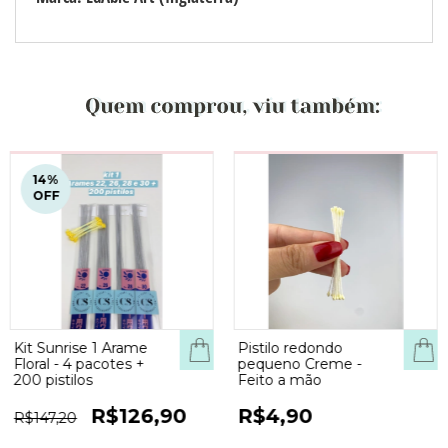
14
%
OFF
Kit Sunrise 1 Arame
Pistilo redondo
COM
Floral - 4 pacotes +
pequeno Creme -
200 pistilos
Feito a mão
R$126,90
R$4,90
R$147,20