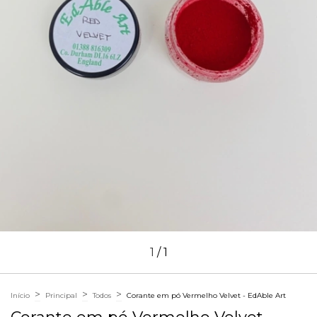
1
/
1
>
>
>
Início
Principal
Todos
Corante em pó Vermelho Velvet - EdAble Art