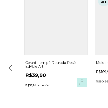
OFF
Corante em pó Dourado Rosé -
Molde 
EdAble Art
R$169,
R$39,90
R$80,66
reme -
R$37,91 no depósito
COMPRAR