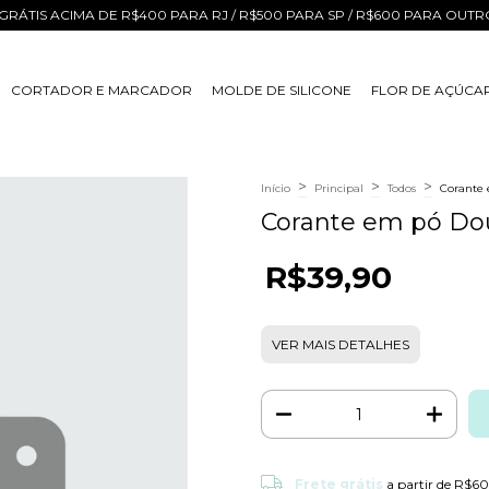
GRÁTIS ACIMA DE R$400 PARA RJ / R$500 PARA SP / R$600 PARA OUT
CORTADOR E MARCADOR
MOLDE DE SILICONE
FLOR DE AÇÚCA
>
>
>
Início
Principal
Todos
Corante 
Corante em pó Dou
R$39,90
VER MAIS DETALHES
Frete grátis
Frete grátis
a partir de
R$60