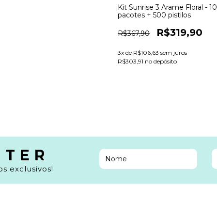
Kit Sunrise 3 Arame Floral - 10
pacotes + 500 pistilos
R$319,90
R$367,90
3
x de
R$106,63
sem juros
R$303,91 no depósito
TTER
s exclusivos!