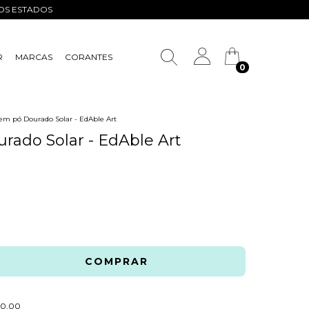
ROS ESTADOS
R
MARCAS
CORANTES
0
em pó Dourado Solar - EdAble Art
rado Solar - EdAble Art
R$600,00
0,00